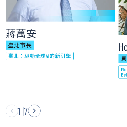
蔣萬安
Ho
臺北市長
臺北：驅動全球AI的新引擎
貝
Mu
Be
1
|
7