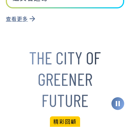
查看更多
THE CITY OF
SMARTER
GOVERNANCE
GREENER
SMARTER
FUTURE
精彩回顧